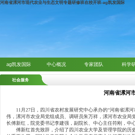
河南省漯河市现代农业与生态文明专题研修班在校开班-ag凯发国际
ag凯发国际
中心概况
专家团队
科学
社会服务
河南省漯河
1
1
月
27
日，
四川省农村发展研究中心承办的
“
河南省漯河
伟，漯河市农业局党组成员、调研员朱万祥，漯河市农业局
长
傅新红，
院党委书记李建强，
副院长、中心主任符刚，中
傅新红首先致辞，
介绍了四川农业大学
及管理学院的历