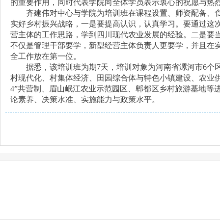
的重要作用，
同时代表学院向
全体
学员表示衷心的祝愿与热
齐建伟
对
中心与
学院为培训班
在课程设置、师资配备、
实好乡村振兴战略，一是要提高认识，认真学习。要通过这
营主体的工作思路，学到四川现代农业发展的经验。二是要
不仅是管理干部要学，新型经营主体负责人更要学，并且在
全工作放在第一位。
据悉，
该培训班为期
7
天，
培训对象为
河南省漯河市
6个
村现代化、村集体经济、田园综合体
与
特色小镇建设、农业
4”共营制、眉山岷江农业示范园区、郫都区乡村旅游基地等
论素养、决策水准、实施能力与政策水平。