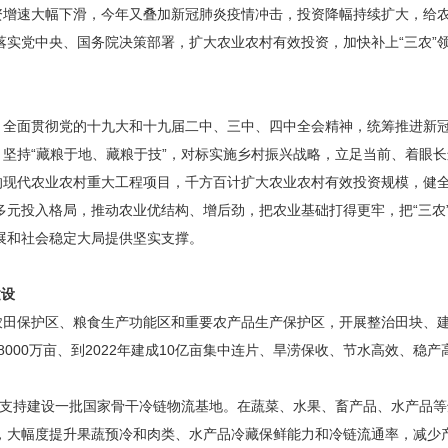
增速大幅下滑，今年又叠加新冠肺炎疫情冲击，投资降幅持续扩大，给农
落实党中央、国务院决策部署，扩大农业农村有效投资，加快补上“三农”
面贯彻党的十九大和十九届二中、三中、四中全会精神，统筹推进新冠肺
，坚持“藏粮于地、藏粮于技”，对标实施乡村振兴战略，立足当前、着眼
”的现代农业农村重大工程项目，千方百计扩大农业农村有效投资规模，健
多元投入格局，推动农业优结构、增后劲，把农业基础打得更牢，把“三农
展和社会稳定大局提供坚实支撑。
设
农田保护区、粮食生产功能区和重要农产品生产保护区，开展整治田块、
8000万亩、到2022年建成10亿亩集中连片、旱涝保收、节水高效、稳
支持建设一批国家骨干冷链物流基地。在蔬菜、水果、畜产品、水产品等
，大幅度提升果蔬预冷和肉类、水产品冷藏保鲜能力和冷链流通率，减少