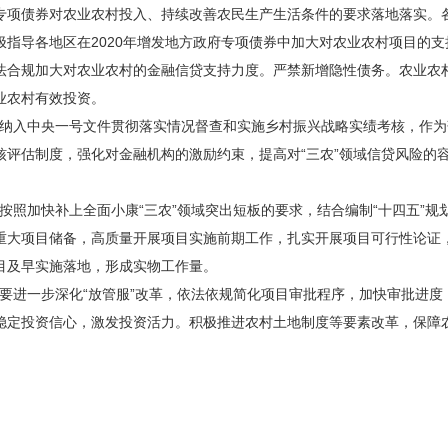
专项债券对农业农村投入、持续改善农民生产生活条件的要求落地落实。
指导各地区在2020年增发地方政府专项债券中加大对农业农村项目的
法合规加大对农业农村的金融信贷支持力度。严禁新增隐性债务。农业农
业农村有效投资。
纳入中央一号文件贯彻落实情况督查和实施乡村振兴战略实绩考核，作为
核评估制度，强化对金融机构的激励约束，提高对“三农”领域信贷风险的
按照加快补上全面小康“三农”领域突出短板的要求，结合编制“十四五”
重大项目储备，高质量开展项目实施前期工作，扎实开展项目可行性论证
目及早实施落地，形成实物工作量。
要进一步深化“放管服”改革，依法依规简化项目审批程序，加快审批进
稳定投资信心，激发投资活力。积极推进农村土地制度等要素改革，保障